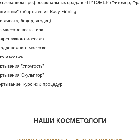
ользованием профессиональных средств PHYTOMER (Фитомер, Фра
ти кожи" (обертывание Body Firming)
и живота, бедер, ягодиц)
о массажа всего тела
одренажного массажа
фодренажного массажа
го массажа
ртывания "Упругость"
ртывания"Скульптор"
ртывание" курс из 3 процедур
НАШИ КОСМЕТОЛОГИ
КРАСОТА И ЗДОРОВЬЕ — ДЕЛО ОПЫТНЫХ
РУК